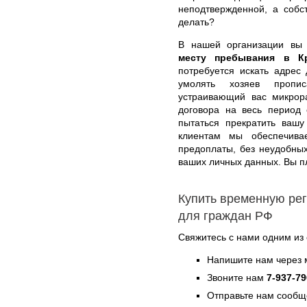
неподтвержденной, а собс
делать?
В нашей организации вы
месту пребывания в Кр
потребуется искать адрес
умолять хозяев пропи
устраивающий вас микрор
договора на весь период 
пытаться прекратить ваш
клиентам мы обеспечивае
предоплаты, без неудобны
ваших личных данных. Вы пл
Купить временную ре
для граждан РФ
Свяжитесь с нами одним из
Напишите нам через 
Звоните нам
7-937-79
Отправьте нам сообщ